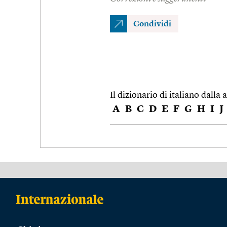
Condividi
Il dizionario di italiano dalla a
A
B
C
D
E
F
G
H
I
J