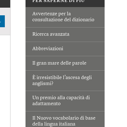
PER SAPERNE DI PIÙ
Avvertenze per la
consultazione del dizionario
A
Ricerca avanzata
Abbreviazioni
Il gran mare delle parole
È irresistibile l’ascesa degli
anglismi?
Un premio alla capacità di
adattamento
Il Nuovo vocabolario di base
della lingua italiana