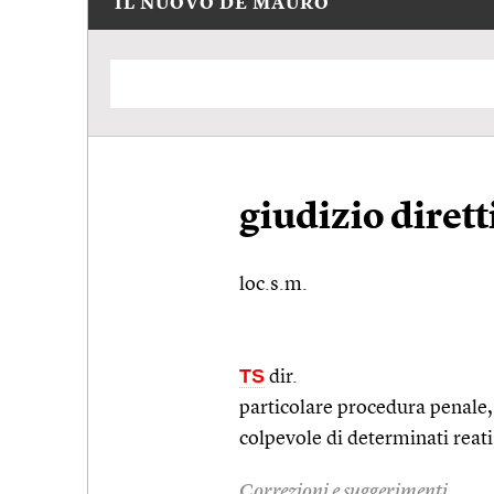
IL NUOVO DE MAURO
giudizio diret
loc.s.m.
TS
dir.
particolare procedura penale, 
colpevole di determinati reat
Correzioni e suggerimenti