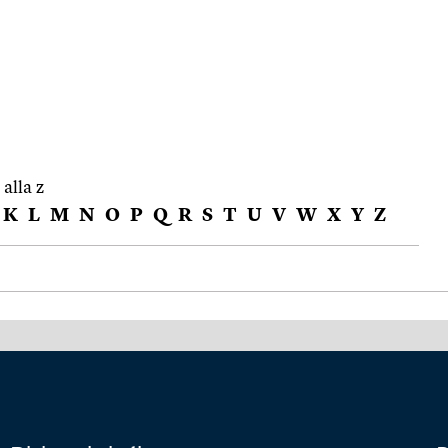
 alla z
K
L
M
N
O
P
Q
R
S
T
U
V
W
X
Y
Z