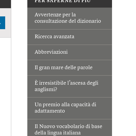
PER SAPERNE DI PIÙ
Avvertenze per la
consultazione del dizionario
A
Ricerca avanzata
Abbreviazioni
Il gran mare delle parole
È irresistibile l’ascesa degli
anglismi?
Un premio alla capacità di
adattamento
Il Nuovo vocabolario di base
della lingua italiana