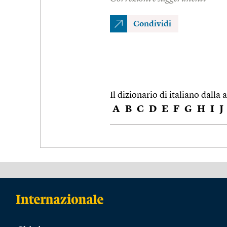
Condividi
Il dizionario di italiano dalla a
A
B
C
D
E
F
G
H
I
J