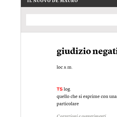
IL NUOVO DE MAURO
giudizio negat
loc.s.m.
TS
log.
quello che si esprime con una
particolare
Correzioni e suggerimenti