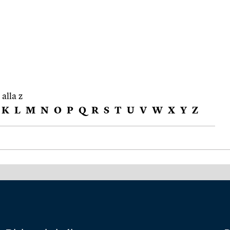
 alla z
K
L
M
N
O
P
Q
R
S
T
U
V
W
X
Y
Z