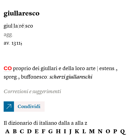
giullaresco
giul
|
la
|
ré
|
sco
agg.
av. 1311;
CO
proprio dei giullari e della loro arte
|
estens.,
spreg., buffonesco:
scherzi giullareschi
Correzioni e suggerimenti
Condividi
Il dizionario di italiano dalla a alla z
A
B
C
D
E
F
G
H
I
J
K
L
M
N
O
P
Q