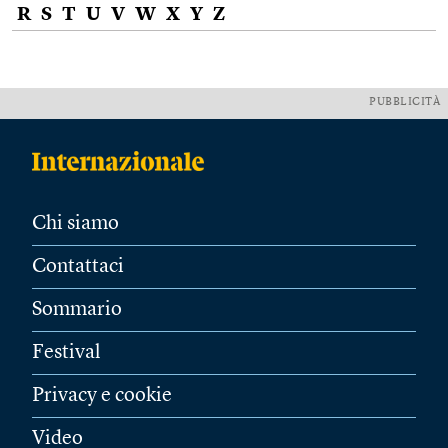
R
S
T
U
V
W
X
Y
Z
PUBBLICITÀ
Chi siamo
Contattaci
Sommario
Festival
Privacy e cookie
Video