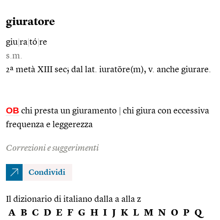
giuratore
giu
|
ra
|
tó
|
re
s.m.
2ª metà XIII sec; dal lat. iuratōre(m), v. anche giurare.
OB
chi presta un giuramento
|
chi giura con eccessiva
frequenza e leggerezza
Correzioni e suggerimenti
Condividi
Il dizionario di italiano dalla a alla z
A
B
C
D
E
F
G
H
I
J
K
L
M
N
O
P
Q