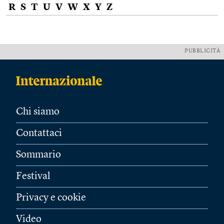
R
S
T
U
V
W
X
Y
Z
PUBBLICITÀ
Chi siamo
Contattaci
Sommario
Festival
Privacy e cookie
Video