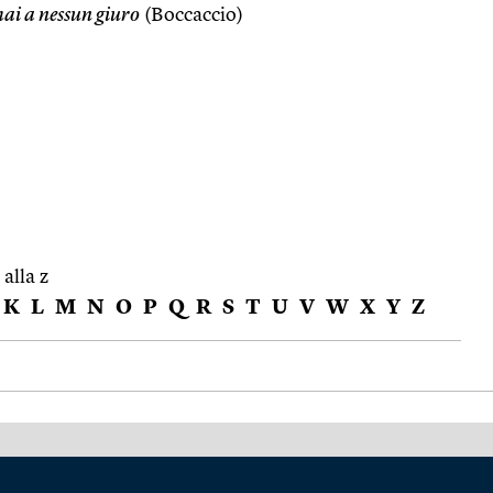
ai a nessun giuro
(Boccaccio)
 alla z
K
L
M
N
O
P
Q
R
S
T
U
V
W
X
Y
Z