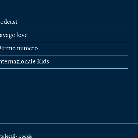
odcast
avage love
ltimo numero
nternazionale Kids
te legali
•
Cookie