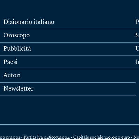
Dizionario italiano
P
Oroscopo
S
Pubblicità
U
Paesi
I
Autori
Newsletter
e 04003131002 • Partita iva 04850721004 • Capitale sociale 120.000 euro •
No