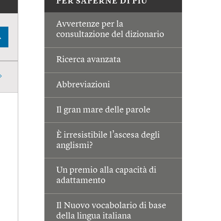
PER SAPERNE DI PIÙ
Avvertenze per la
consultazione del dizionario
A
Ricerca avanzata
Abbreviazioni
Il gran mare delle parole
È irresistibile l’ascesa degli
anglismi?
Un premio alla capacità di
adattamento
Il Nuovo vocabolario di base
della lingua italiana