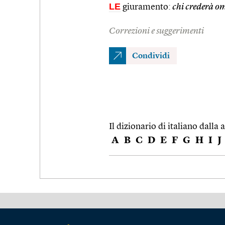
LE
giuramento:
chi crederà om
Correzioni e suggerimenti
Condividi
Il dizionario di italiano dalla a
A
B
C
D
E
F
G
H
I
J