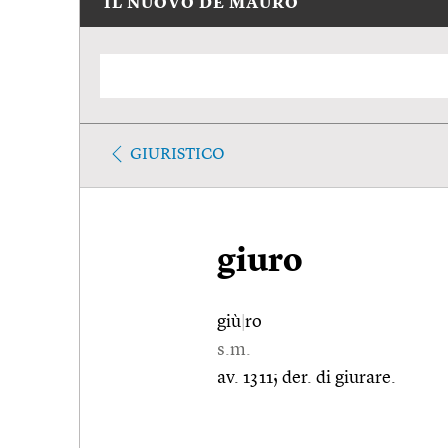
IL NUOVO DE MAURO
GIURISTICO
giuro
giù
|
ro
s.m.
av. 1311; der. di giurare.