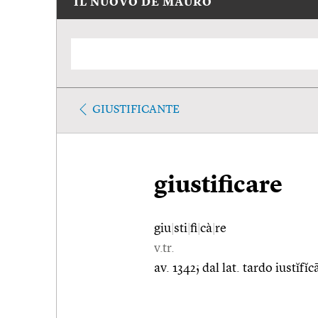
IL NUOVO DE MAURO
GIUSTIFICANTE
giustificare
giu
|
sti
|
fi
|
cà
|
re
v.tr.
av. 1342; dal lat. tardo iustĭfĭ