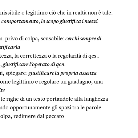
ssibile o legittimo ciò che in realtà non è tale:
suo comportamento
,
lo scopo giustifica i mezzi
. privo di colpa, scusabile:
cerchi sempre di
stificarla
zza, la correttezza o la regolarità di qcs.:
a
,
giustificare l’operato di qcn.
i, spiegare:
giustificare la propria assenza
ome legittimo e regolare un guadagno, una
ite
o le righe di un testo portandole alla lunghezza
endo opportunamente gli spazi tra le parole
 colpa, redimere dal peccato