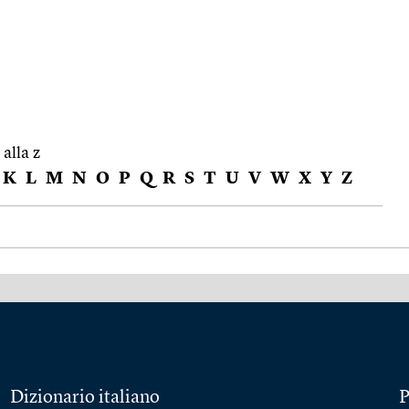
 alla z
K
L
M
N
O
P
Q
R
S
T
U
V
W
X
Y
Z
Dizionario italiano
P