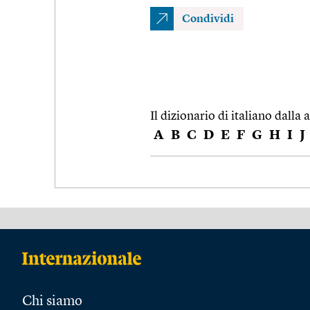
Condividi
Il dizionario di italiano dalla a
A
B
C
D
E
F
G
H
I
J
Chi siamo