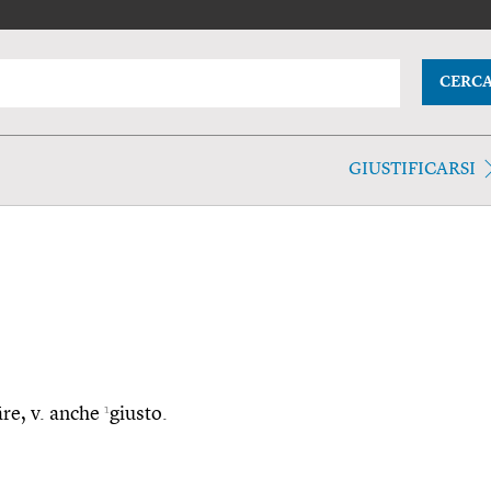
CERC
GIUSTIFICARSI
1
cāre, v. anche
giusto.