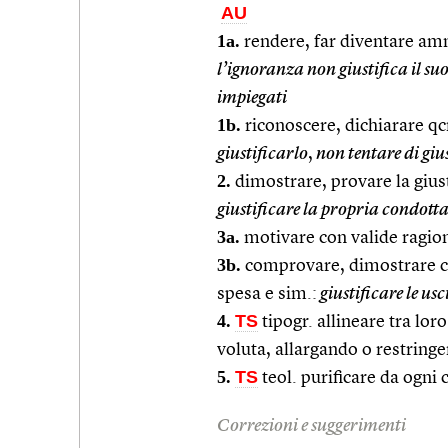
AU
1a.
rendere, far diventare ammi
l’ignoranza non giustifica il 
impiegati
1b.
riconoscere, dichiarare qcn
giustificarlo
,
non tentare di giu
2.
dimostrare, provare la giuste
giustificare la propria condott
3a.
motivare con valide ragion
3b.
comprovare, dimostrare c
spesa e sim.:
giustificare le usc
4.
TS
tipogr. allineare tra lor
voluta, allargando o restring
5.
TS
teol. purificare da ogni
Correzioni e suggerimenti