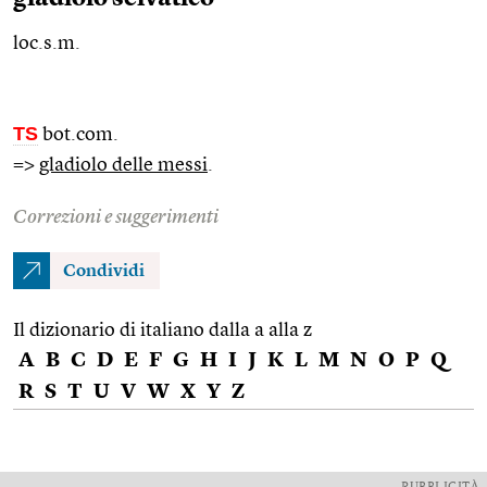
loc.s.m.
TS
bot.com.
=>
gladiolo delle messi
.
Correzioni e suggerimenti
Condividi
Il dizionario di italiano dalla a alla z
A
B
C
D
E
F
G
H
I
J
K
L
M
N
O
P
Q
R
S
T
U
V
W
X
Y
Z