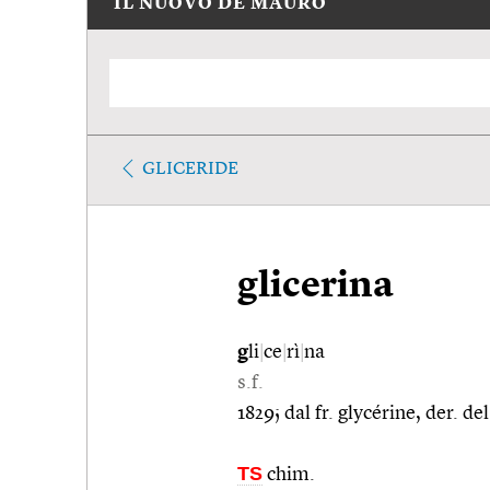
IL NUOVO DE MAURO
GLICERIDE
glicerina
g
li
|
ce
|
rì
|
na
s.f.
1829; dal fr. glycérine, der. de
TS
chim.