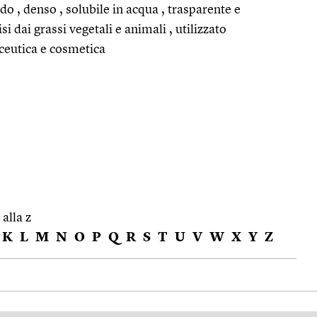
uido , denso , solubile in acqua , trasparente e
si dai grassi vegetali e animali , utilizzato
aceutica e cosmetica
 alla z
K
L
M
N
O
P
Q
R
S
T
U
V
W
X
Y
Z