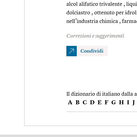
alcol alifatico trivalente , liq
dolciastro , ottenuto per idroli
nell’industria chimica , farm
Correzioni e suggerimenti
Condividi
Il dizionario di italiano dalla a
A
B
C
D
E
F
G
H
I
J