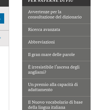
PER SAPERNE DI PIÙ
Avvertenze per la
consultazione del dizionario
A
Ricerca avanzata
Abbreviazioni
Il gran mare delle parole
È irresistibile l’ascesa degli
anglismi?
Un premio alla capacità di
adattamento
Il Nuovo vocabolario di base
della lingua italiana