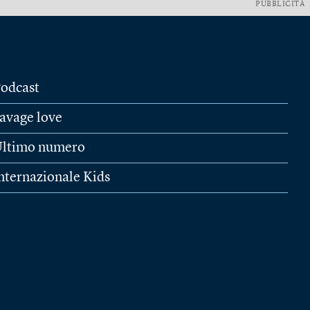
PUBBLICITÀ
odcast
avage love
ltimo numero
nternazionale Kids