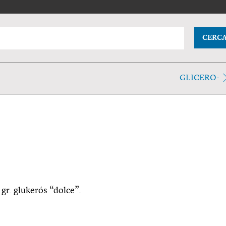
CERC
GLICERO-
l gr. glukerós “dolce”.