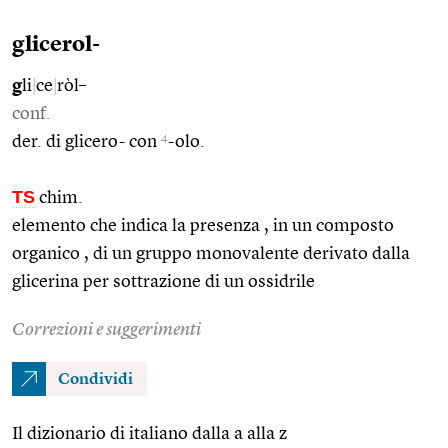
glicerol-
g
li
|
ce
|
ròl–
conf.
4
der. di glicero- con
-olo.
TS
chim.
elemento che indica la presenza , in un composto
organico , di un gruppo monovalente derivato dalla
glicerina per sottrazione di un ossidrile
Correzioni e suggerimenti
Condividi
Il dizionario di italiano dalla a alla z