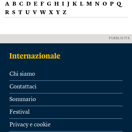
A
B
C
D
E
F
G
H
I
J
K
L
M
N
O
P
Q
R
S
T
U
V
W
X
Y
Z
PUBBLICITÀ
Chi siamo
Contattaci
Sommario
Festival
Privacy e cookie