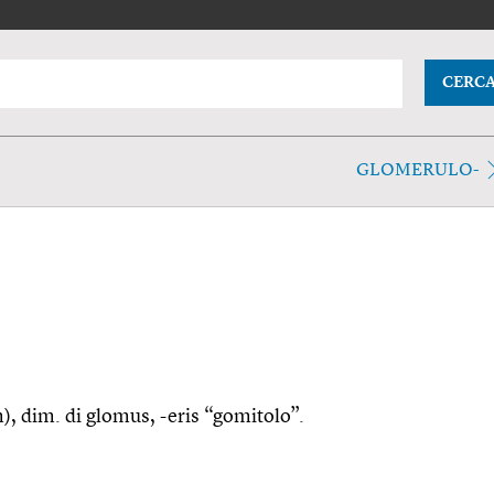
CERC
GLOMERULO-
), dim. di glomus, -eris “gomitolo”.