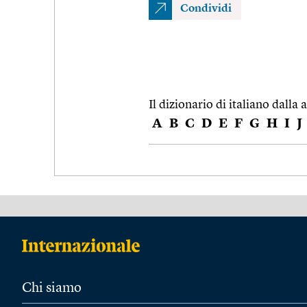
Condividi
Il dizionario di italiano dalla a
A
B
C
D
E
F
G
H
I
J
Chi siamo