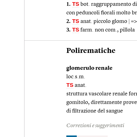
1.
TS
bot. raggruppamento di f
con peduncoli fiorali molto br
2.
TS
anat. piccolo glomo
|
=
3.
TS
farm. non com., pillola
Polirematiche
glomerulo renale
loc.s.m.
TS
anat.
struttura vascolare renale for
gomitolo, direttamente proven
di filtrazione del sangue
Correzioni e suggerimenti