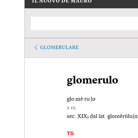
IL NUOVO DE MAURO
GLOMERULARE
glomerulo
glo
|
mè
|
ru
|
lo
s.m.
sec. XIX; dal lat. glomĕrŭlu(m
TS