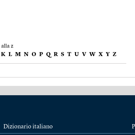
 alla z
K
L
M
N
O
P
Q
R
S
T
U
V
W
X
Y
Z
Dizionario italiano
P