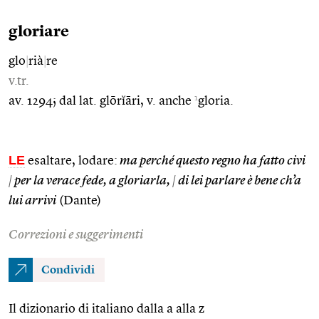
gloriare
glo
|
rià
|
re
v.tr.
1
av. 1294; dal lat. glōrĭāri, v. anche
gloria.
LE
esaltare, lodare:
ma perché questo regno ha fatto civi
|
per la verace fede, a gloriarla,
|
di lei parlare è bene ch’a
lui arrivi
(Dante)
Correzioni e suggerimenti
Condividi
Il dizionario di italiano dalla a alla z