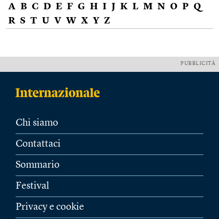
A
B
C
D
E
F
G
H
I
J
K
L
M
N
O
P
Q
R
S
T
U
V
W
X
Y
Z
PUBBLICITÀ
Chi siamo
Contattaci
Sommario
Festival
Privacy e cookie