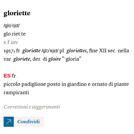
gloriette
/glo'rjɛt/
glo
|
riet
|
te
s.f.inv.
1917; fr.
gloriette
/glɔ'ʀjɛt/
pl.
gloriettes
, fine XII sec. nella
1
var.
gloriete
, der. di
gloire
"
gloria"
ES
fr.
piccolo padiglione posto in giardino e ornato di piante
rampicanti
Correzioni e suggerimenti
Condividi