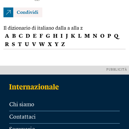
Condividi
Il dizionario di italiano dalla a alla z
A
B
C
D
E
F
G
H
I
J
K
L
M
N
O
P
Q
R
S
T
U
V
W
X
Y
Z
PUBBLICITÀ
Chi siamo
Contattaci