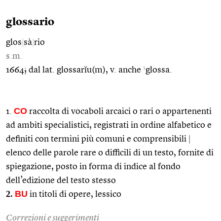
glossario
glos
|
sà
|
rio
s.m.
1
1664; dal lat. glossarĭu(m), v. anche
glossa.
CO
1.
raccolta di vocaboli arcaici o rari o appartenenti
ad ambiti specialistici, registrati in ordine alfabetico e
definiti con termini più comuni e comprensibili
|
elenco delle parole rare o difficili di un testo, fornite di
spiegazione, posto in forma di indice al fondo
dell’edizione del testo stesso
2.
BU
in titoli di opere, lessico
Correzioni e suggerimenti