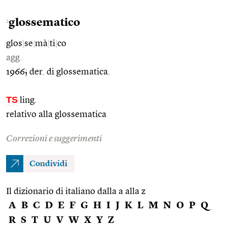
glossematico
2
glos
|
se
|
mà
|
ti
|
co
agg.
1966; der. di glossematica.
TS
ling.
relativo alla glossematica
Correzioni e suggerimenti
Condividi
Il dizionario di italiano dalla a alla z
A
B
C
D
E
F
G
H
I
J
K
L
M
N
O
P
Q
R
S
T
U
V
W
X
Y
Z