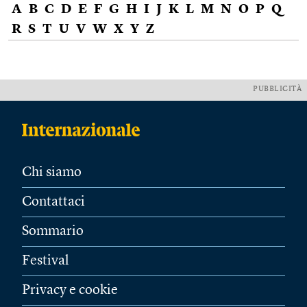
A
B
C
D
E
F
G
H
I
J
K
L
M
N
O
P
Q
R
S
T
U
V
W
X
Y
Z
PUBBLICITÀ
Chi siamo
Contattaci
Sommario
Festival
Privacy e cookie