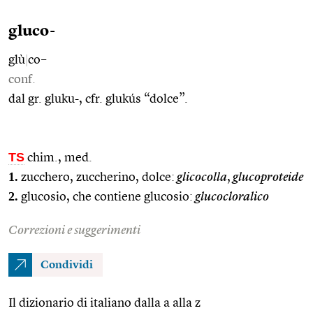
gluco-
glù
|
co–
conf.
dal gr. gluku-, cfr. glukús “dolce”.
TS
chim., med.
1.
zucchero, zuccherino, dolce:
glicocolla
,
glucoproteide
2.
glucosio, che contiene glucosio:
glucocloralico
Correzioni e suggerimenti
Condividi
Il dizionario di italiano dalla a alla z