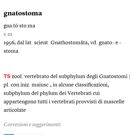
gnatostoma
gna
|
tò
|
sto
|
ma
s.m.
1956; dal lat. scient. Gnathostomăta, vd. gnato- e -
stoma.
TS
zool. vertebrato del subphylum degli Gnatostomi
|
pl. con iniz. maiusc., in alcune classificazioni,
subphylum del phylum dei Vertebrati cui
appartengono tutti i vertebrati provvisti di mascelle
articolate
Correzioni e suggerimenti