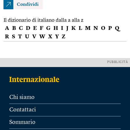
Condividi
Il dizionario di italiano dalla a alla z
A
B
C
D
E
F
G
H
I
J
K
L
M
N
O
P
Q
R
S
T
U
V
W
X
Y
Z
PUBBLICITÀ
Chi siamo
Contattaci
Sommario