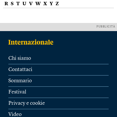
R
S
T
U
V
W
X
Y
Z
PUBBLICITÀ
Chi siamo
Contattaci
Sommario
Festival
Privacy e cookie
Video