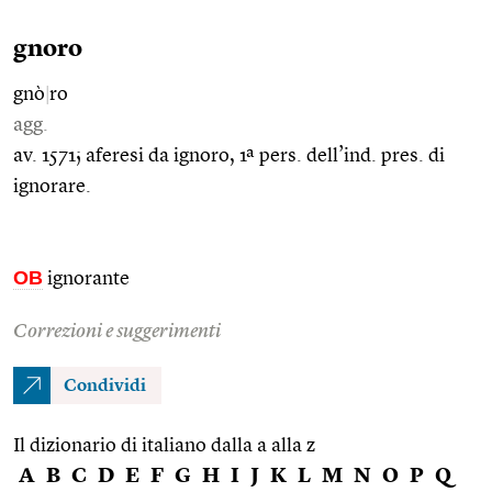
gnoro
gnò
|
ro
agg.
av. 1571; aferesi da ignoro, 1ª pers. dell’ind. pres. di
ignorare.
OB
ignorante
Correzioni e suggerimenti
Condividi
Il dizionario di italiano dalla a alla z
A
B
C
D
E
F
G
H
I
J
K
L
M
N
O
P
Q