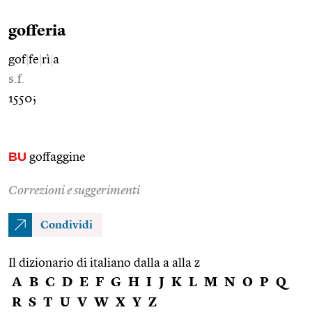
gofferia
gof
|
fe
|
rì
|
a
s.f.
1550;
BU
goffaggine
Correzioni e suggerimenti
Condividi
Il dizionario di italiano dalla a alla z
A
B
C
D
E
F
G
H
I
J
K
L
M
N
O
P
Q
R
S
T
U
V
W
X
Y
Z