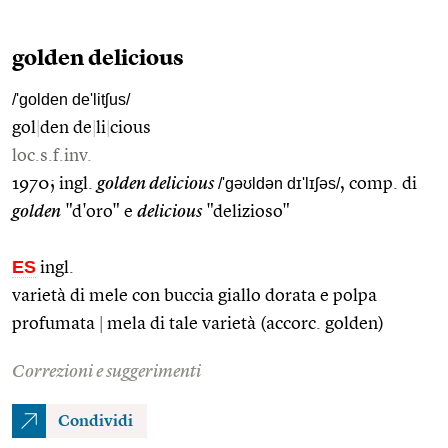
golden delicious
/'golden de'litʃus/
gol
|
den de
|
li
|
cious
loc.s.f.inv.
1970; ingl.
golden delicious
/'gəʊldən dɪ'lɪʃəs/
, comp. di
golden
"d'oro" e
delicious
"delizioso"
ES
ingl.
varietà di mele con buccia giallo dorata e polpa
profumata
|
mela di tale varietà (accorc. golden)
Correzioni e suggerimenti
Condividi