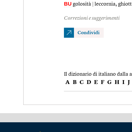
BU
golosità
|
leccornia, ghiot
Correzioni e suggerimenti
Condividi
Il dizionario di italiano dalla a
A
B
C
D
E
F
G
H
I
J