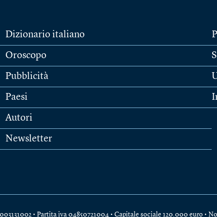
Dizionario italiano
P
Oroscopo
S
Pubblicità
U
Paesi
I
Autori
Newsletter
e 04003131002 • Partita iva 04850721004 • Capitale sociale 120.000 euro •
No