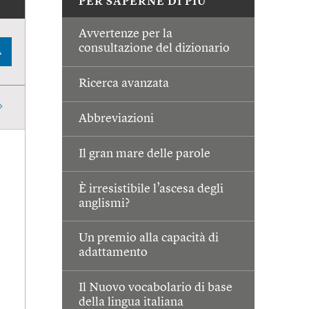
PER SAPERNE DI PIÙ
Avvertenze per la
consultazione del dizionario
A
Ricerca avanzata
Abbreviazioni
Il gran mare delle parole
È irresistibile l’ascesa degli
anglismi?
Un premio alla capacità di
adattamento
Il Nuovo vocabolario di base
della lingua italiana