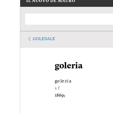
IL NUOVO DE MAURO
GOLENALE
goleria
go
|
le
|
rì
|
a
s.f.
1869;