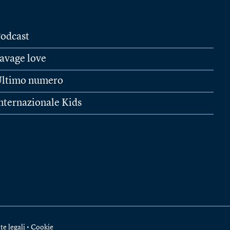
odcast
avage love
ltimo numero
nternazionale Kids
te legali
•
Cookie