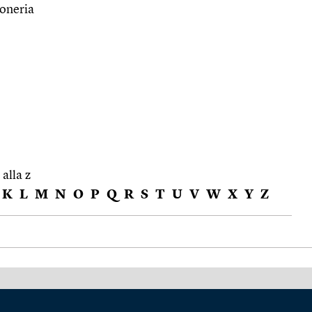
toneria
 alla z
K
L
M
N
O
P
Q
R
S
T
U
V
W
X
Y
Z