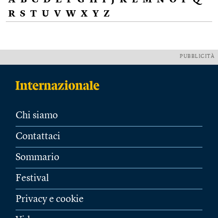
A
B
C
D
E
F
G
H
I
J
K
L
M
N
O
P
Q
R
S
T
U
V
W
X
Y
Z
PUBBLICITÀ
Chi siamo
Contattaci
Sommario
Festival
Privacy e cookie