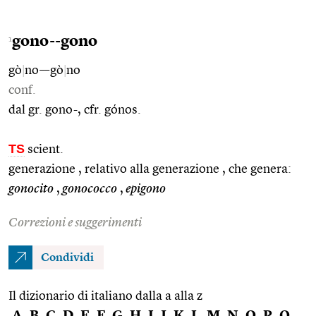
gono--gono
1
gò
|
no––gò
|
no
conf.
dal gr. gono-, cfr. gónos.
TS
scient.
generazione , relativo alla generazione , che genera:
gonocito
,
gonococco
,
epigono
Correzioni e suggerimenti
Condividi
Il dizionario di italiano dalla a alla z