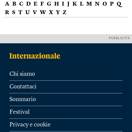
A
B
C
D
E
F
G
H
I
J
K
L
M
N
O
P
Q
R
S
T
U
V
W
X
Y
Z
PUBBLICITÀ
Chi siamo
Contattaci
Sommario
Festival
Privacy e cookie