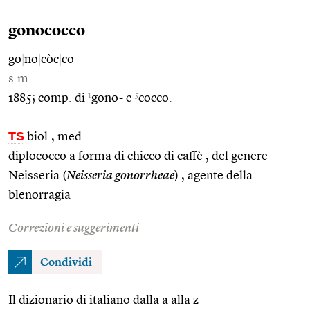
gonococco
go
|
no
|
còc
|
co
s.m.
1
5
1885; comp. di
gono- e
cocco.
TS
biol., med.
diplococco a forma di chicco di caffè , del genere
Neisseria (
Neisseria gonorrheae
) , agente della
blenorragia
Correzioni e suggerimenti
Condividi
Il dizionario di italiano dalla a alla z