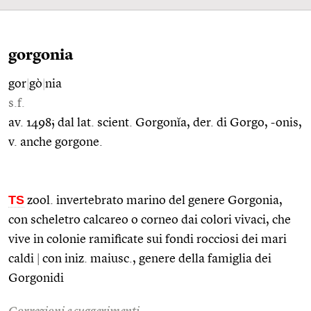
gorgonia
gor
|
gò
|
nia
s.f.
av. 1498; dal lat. scient. Gorgonĭa, der. di Gorgo, -onis,
v. anche gorgone.
TS
zool. invertebrato marino del genere Gorgonia,
con scheletro calcareo o corneo dai colori vivaci, che
vive in colonie ramificate sui fondi rocciosi dei mari
caldi
|
con iniz. maiusc., genere della famiglia dei
Gorgonidi