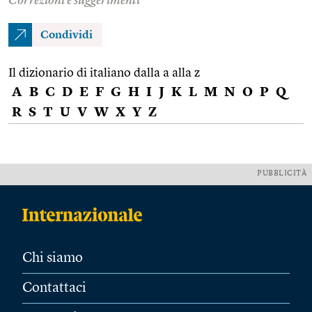
Correzioni e suggerimenti
Condividi
Il dizionario di italiano dalla a alla z
A
B
C
D
E
F
G
H
I
J
K
L
M
N
O
P
Q
R
S
T
U
V
W
X
Y
Z
PUBBLICITÀ
Chi siamo
Contattaci