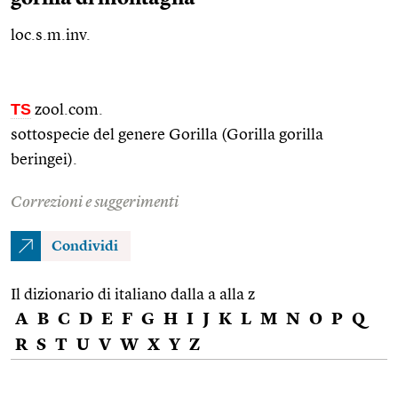
loc.s.m.inv.
TS
zool.com.
sottospecie del genere Gorilla (Gorilla gorilla
beringei).
Correzioni e suggerimenti
Condividi
Il dizionario di italiano dalla a alla z
A
B
C
D
E
F
G
H
I
J
K
L
M
N
O
P
Q
R
S
T
U
V
W
X
Y
Z