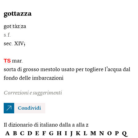
gottazza
got
|
tàz
|
za
s.f.
sec. XIV;
TS
mar.
sorta di grosso mestolo usato per togliere l’acqua dal
fondo delle imbarcazioni
Correzioni e suggerimenti
Condividi
Il dizionario di italiano dalla a alla z
A
B
C
D
E
F
G
H
I
J
K
L
M
N
O
P
Q