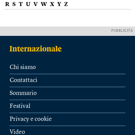
R
S
T
U
V
W
X
Y
Z
PUBBLICITÀ
Chi siamo
Contattaci
Sommario
Festival
Privacy e cookie
Video