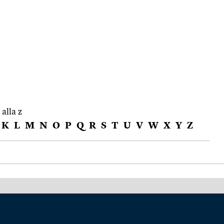
 alla z
K
L
M
N
O
P
Q
R
S
T
U
V
W
X
Y
Z