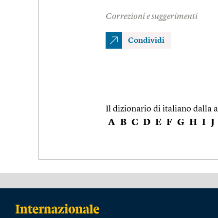
Correzioni e suggerimenti
Condividi
Il dizionario di italiano dalla a
A
B
C
D
E
F
G
H
I
J