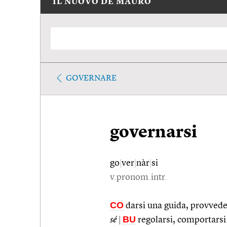
IL NUOVO DE MAURO
GOVERNARE
governarsi
go
|
ver
|
nàr
|
si
v.pronom.intr.
CO
darsi una guida, provveder
BU
sé
|
regolarsi, comportarsi