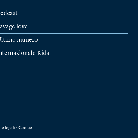
odcast
avage love
ltimo numero
nternazionale Kids
te legali
•
Cookie