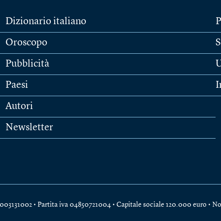
Dizionario italiano
P
Oroscopo
S
Pubblicità
U
Paesi
I
Autori
Newsletter
e 04003131002 • Partita iva 04850721004 • Capitale sociale 120.000 euro •
No