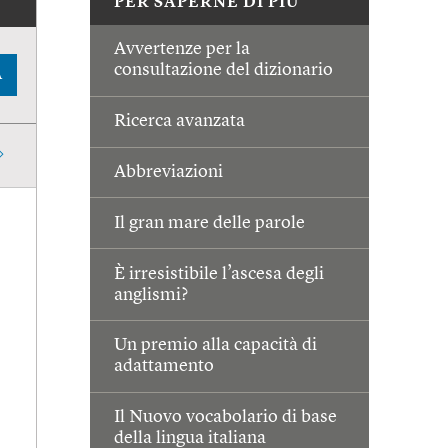
PER SAPERNE DI PIÙ
Avvertenze per la
consultazione del dizionario
A
Ricerca avanzata
Abbreviazioni
Il gran mare delle parole
È irresistibile l’ascesa degli
anglismi?
Un premio alla capacità di
adattamento
Il Nuovo vocabolario di base
della lingua italiana