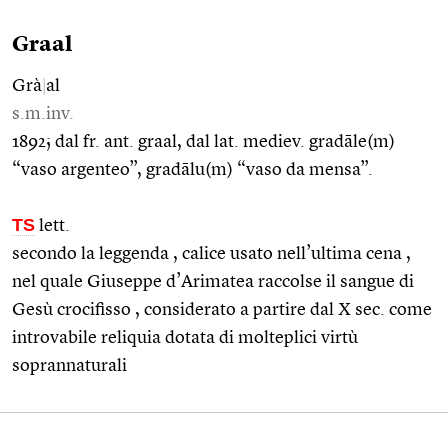
Graal
Grà
|
al
s.m.inv.
1892; dal fr. ant. graal, dal lat. mediev. gradāle(m)
“vaso argenteo”, gradālu(m) “vaso da mensa”.
TS
lett.
secondo la leggenda , calice usato nell’ultima cena ,
nel quale Giuseppe d’Arimatea raccolse il sangue di
Gesù crocifisso , considerato a partire dal X sec. come
introvabile reliquia dotata di molteplici virtù
soprannaturali