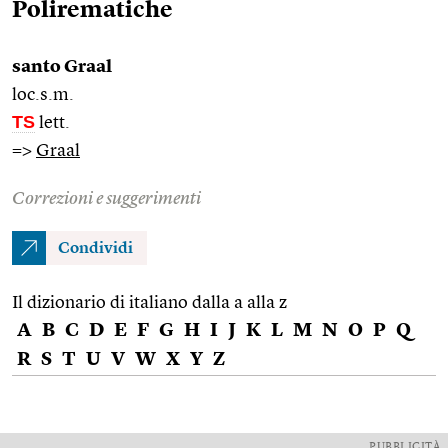
Polirematiche
santo Graal
loc.s.m.
TS
lett.
=>
Graal
Correzioni e suggerimenti
Condividi
Il dizionario di italiano dalla a alla z
A
B
C
D
E
F
G
H
I
J
K
L
M
N
O
P
Q
R
S
T
U
V
W
X
Y
Z
PUBBLICITÀ