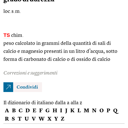
loc.s.m.
TS
chim.
peso calcolato in grammi della quantità di sali di
calcio e magnesio presenti in un litro d’acqua, sotto
forma di carbonato di calcio o di ossido di calcio
Correzioni e suggerimenti
Condividi
Il dizionario di italiano dalla a alla z
A
B
C
D
E
F
G
H
I
J
K
L
M
N
O
P
Q
R
S
T
U
V
W
X
Y
Z