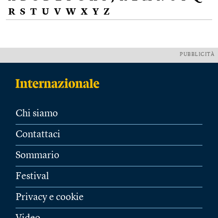
R
S
T
U
V
W
X
Y
Z
PUBBLICITÀ
Chi siamo
Contattaci
Sommario
Festival
Privacy e cookie