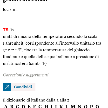
loc.s.m.
TS
fis.
unità di misura della temperatura secondo la scala
Fahrenheit, corrispondente all'intervallo unitario tra
32 e 212 °F, cioè tra la temperatura del ghiaccio
fondente e quella dell'acqua bollente a pressione di
un'atmosfera (simb. °F)
Correzioni e suggerimenti
Condividi
Il dizionario di italiano dalla a alla z
A
B
C
D
E
F
G
H
I
J
K
L
M
N
O
P
Q