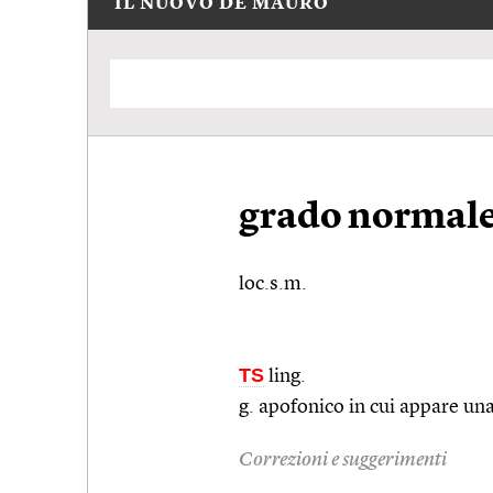
IL NUOVO DE MAURO
grado normal
loc.s.m.
TS
ling.
g. apofonico in cui appare una
Correzioni e suggerimenti