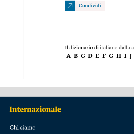
Condividi
Il dizionario di italiano dalla a
A
B
C
D
E
F
G
H
I
J
Chi siamo