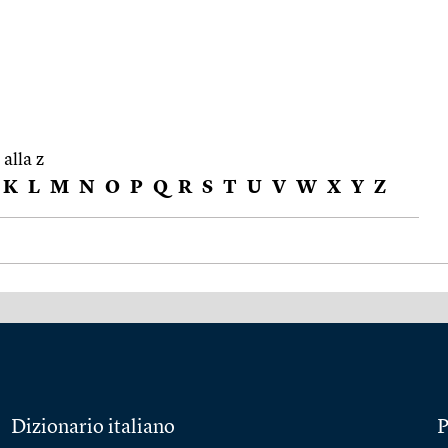
 alla z
K
L
M
N
O
P
Q
R
S
T
U
V
W
X
Y
Z
Dizionario italiano
P