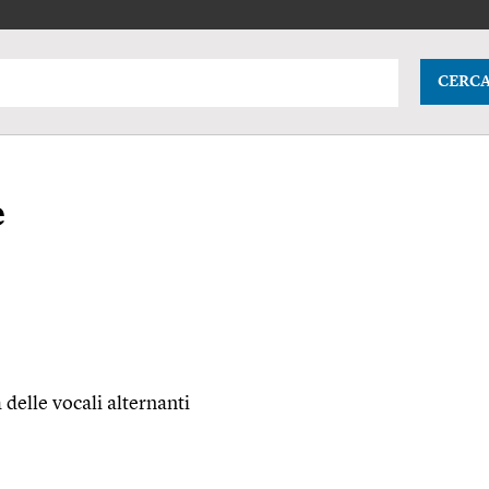
CERC
e
 delle vocali alternanti