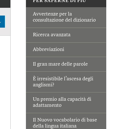
PER SAPERNE DI PIÙ
Avvertenze per la
consultazione del dizionario
A
Ricerca avanzata
Abbreviazioni
Il gran mare delle parole
È irresistibile l’ascesa degli
anglismi?
Un premio alla capacità di
adattamento
Il Nuovo vocabolario di base
della lingua italiana