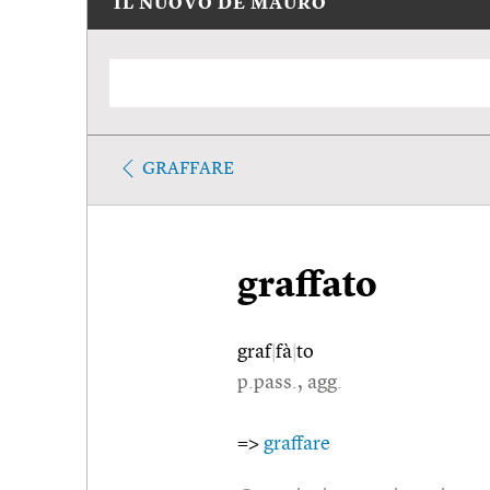
IL NUOVO DE MAURO
GRAFFARE
graffato
graf
|
fà
|
to
p.pass., agg.
=>
graffare