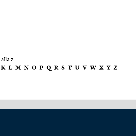
 alla z
K
L
M
N
O
P
Q
R
S
T
U
V
W
X
Y
Z