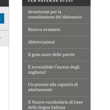
PER SAPERNE DI PIÙ
Avvertenze per la
consultazione del dizionario
A
Ricerca avanzata
Abbreviazioni
Il gran mare delle parole
È irresistibile l’ascesa degli
anglismi?
Un premio alla capacità di
adattamento
Il Nuovo vocabolario di base
della lingua italiana