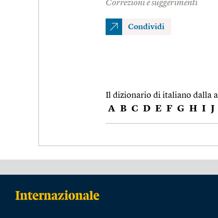
Correzioni e suggerimenti
Condividi
Il dizionario di italiano dalla a
A
B
C
D
E
F
G
H
I
J