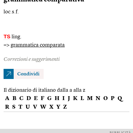
loc.s.f.
TS
ling.
=>
grammatica comparata
Correzioni e suggerimenti
Condividi
Il dizionario di italiano dalla a alla z
A
B
C
D
E
F
G
H
I
J
K
L
M
N
O
P
Q
R
S
T
U
V
W
X
Y
Z