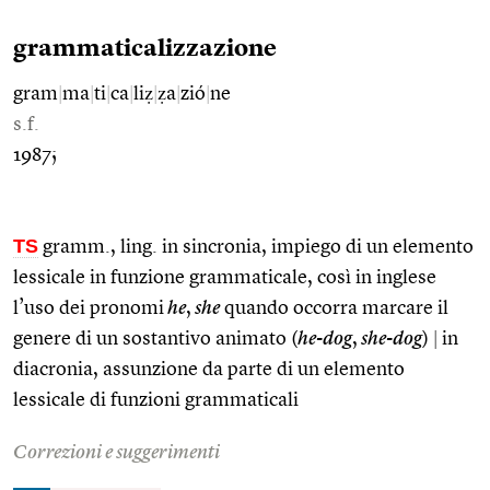
grammaticalizzazione
gram
|
ma
|
ti
|
ca
|
liẓ
|
ẓa
|
zió
|
ne
s.f.
1987;
TS
gramm., ling. in sincronia, impiego di un elemento
lessicale in funzione grammaticale, così in inglese
l’uso dei pronomi
he
,
she
quando occorra marcare il
genere di un sostantivo animato (
he-dog
,
she-dog
)
|
in
diacronia, assunzione da parte di un elemento
lessicale di funzioni grammaticali
Correzioni e suggerimenti