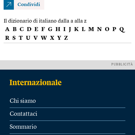
Condividi
Il dizionario di italiano dalla a alla z
A
B
C
D
E
F
G
H
I
J
K
L
M
N
O
P
Q
R
S
T
U
V
W
X
Y
Z
PUBBLICITÀ
Chi siamo
Contattaci
Sommario