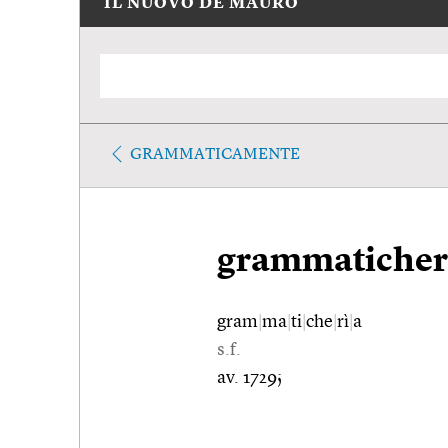
IL NUOVO DE MAURO
GRAMMATICAMENTE
grammaticher
gram
|
ma
|
ti
|
che
|
rì
|
a
s.f.
av. 1729;