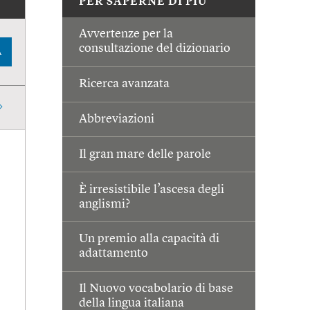
PER SAPERNE DI PIÙ
Avvertenze per la
consultazione del dizionario
A
Ricerca avanzata
Abbreviazioni
Il gran mare delle parole
È irresistibile l’ascesa degli
anglismi?
Un premio alla capacità di
adattamento
Il Nuovo vocabolario di base
della lingua italiana