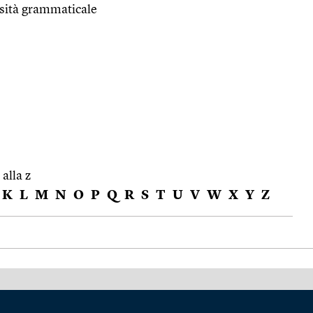
sità grammaticale
 alla z
K
L
M
N
O
P
Q
R
S
T
U
V
W
X
Y
Z