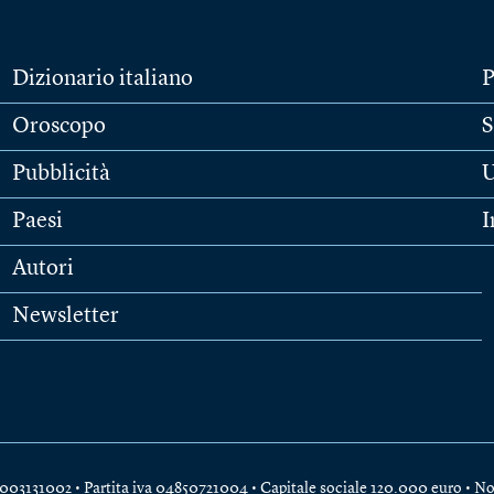
Dizionario italiano
P
Oroscopo
S
Pubblicità
U
Paesi
I
Autori
Newsletter
e 04003131002 • Partita iva 04850721004 • Capitale sociale 120.000 euro •
No