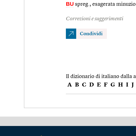
BU
spreg., esagerata minuzio
Correzioni e suggerimenti
Condividi
Il dizionario di italiano dalla a
A
B
C
D
E
F
G
H
I
J