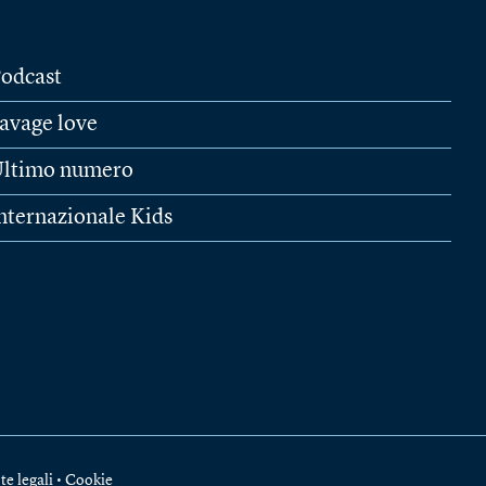
odcast
avage love
ltimo numero
nternazionale Kids
te legali
•
Cookie