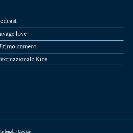
odcast
avage love
ltimo numero
nternazionale Kids
te legali
•
Cookie