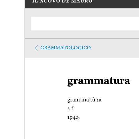
IL NUOVO DE MAURO
GRAMMATOLOGICO
grammatura
gram
|
ma
|
tù
|
ra
s.f.
1942;