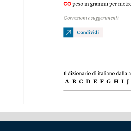
CO
peso in grammi per metro 
Correzioni e suggerimenti
Condividi
Il dizionario di italiano dalla a
A
B
C
D
E
F
G
H
I
J