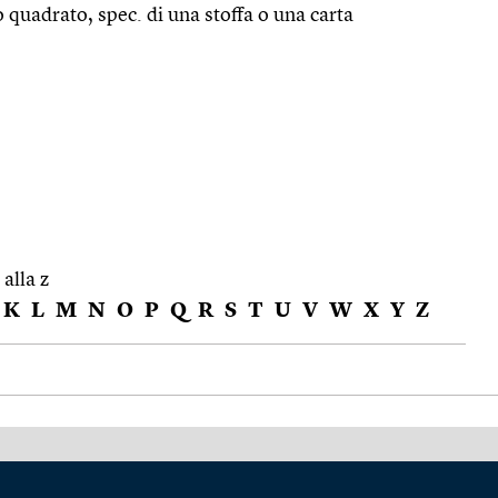
quadrato, spec. di una stoffa o una carta
 alla z
K
L
M
N
O
P
Q
R
S
T
U
V
W
X
Y
Z