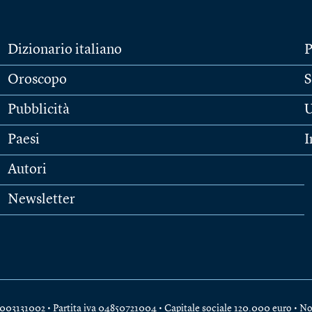
Dizionario italiano
P
Oroscopo
S
Pubblicità
U
Paesi
I
Autori
Newsletter
e 04003131002 • Partita iva 04850721004 • Capitale sociale 120.000 euro •
No