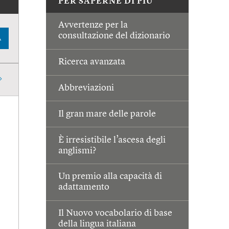
PER SAPERNE DI PIÙ
Avvertenze per la
consultazione del dizionario
A
Ricerca avanzata
Abbreviazioni
Il gran mare delle parole
È irresistibile l’ascesa degli
anglismi?
Un premio alla capacità di
adattamento
Il Nuovo vocabolario di base
della lingua italiana