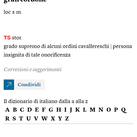
loc.s.m.
TS
stor.
grado supremo di alcuni ordini cavallereschi
|
persona
insignita di tale onorificenza
Correzioni e suggerimenti
Condividi
Il dizionario di italiano dalla a alla z
A
B
C
D
E
F
G
H
I
J
K
L
M
N
O
P
Q
R
S
T
U
V
W
X
Y
Z