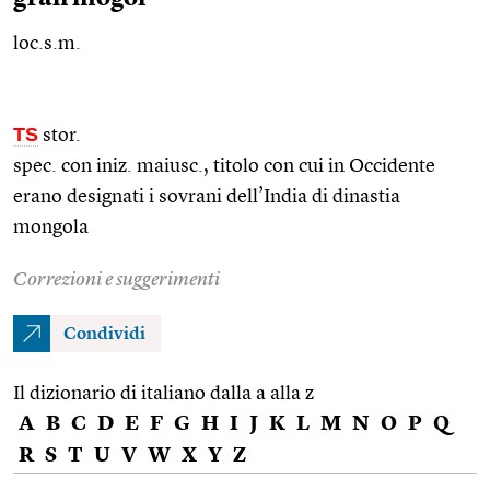
loc.s.m.
TS
stor.
spec. con
iniz.
maiusc.
, titolo con cui in Occidente
erano designati i sovrani dell’India di dinastia
mongola
Correzioni e suggerimenti
Condividi
Il dizionario di italiano dalla a alla z
A
B
C
D
E
F
G
H
I
J
K
L
M
N
O
P
Q
R
S
T
U
V
W
X
Y
Z