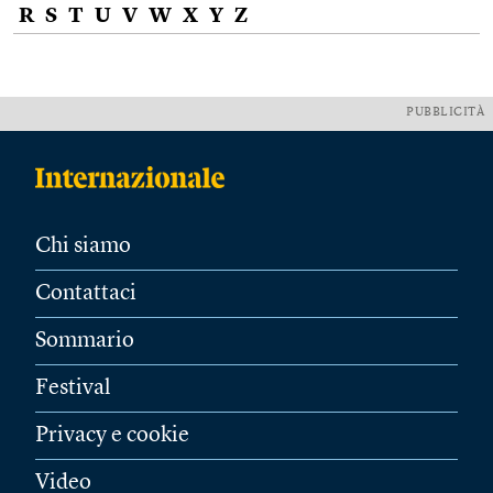
R
S
T
U
V
W
X
Y
Z
PUBBLICITÀ
Chi siamo
Contattaci
Sommario
Festival
Privacy e cookie
Video