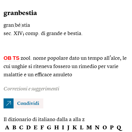
granbestia
gran
|
bé
|
stia
sec. XIV; comp. di grande e bestia.
OB
TS
zool. nome popolare dato un tempo all’alce, le
cui unghie si riteneva fossero un rimedio per varie
malattie e un efficace amuleto
Correzioni e suggerimenti
Condividi
Il dizionario di italiano dalla a alla z
A
B
C
D
E
F
G
H
I
J
K
L
M
N
O
P
Q