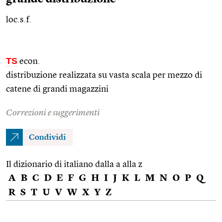
loc.s.f.
TS
econ.
distribuzione realizzata su vasta scala per mezzo di
catene di grandi magazzini
Correzioni e suggerimenti
Condividi
Il dizionario di italiano dalla a alla z
A
B
C
D
E
F
G
H
I
J
K
L
M
N
O
P
Q
R
S
T
U
V
W
X
Y
Z