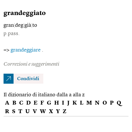
grandeggiato
gran
|
deg
|
già
|
to
p.pass.
=>
grandeggiare
.
Correzioni e suggerimenti
Condividi
Il dizionario di italiano dalla a alla z
A
B
C
D
E
F
G
H
I
J
K
L
M
N
O
P
Q
R
S
T
U
V
W
X
Y
Z