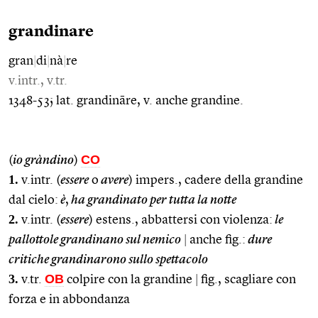
grandinare
gran
|
di
|
nà
|
re
v.intr., v.tr.
1348-53; lat. grandināre, v. anche grandine.
CO
(
io gràndino
)
1.
v.intr. (
essere
o
avere
) impers., cadere della grandine
dal cielo:
è
,
ha grandinato per tutta la notte
2.
v.intr. (
essere
) estens., abbattersi con violenza:
le
pallottole grandinano sul nemico
|
anche fig.:
dure
critiche grandinarono sullo spettacolo
3.
OB
v.tr.
colpire con la grandine
|
fig., scagliare con
forza e in abbondanza