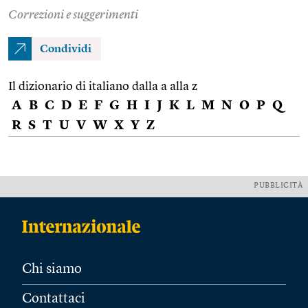
Correzioni e suggerimenti
Condividi
Il dizionario di italiano dalla a alla z
A
B
C
D
E
F
G
H
I
J
K
L
M
N
O
P
Q
R
S
T
U
V
W
X
Y
Z
PUBBLICITÀ
Chi siamo
Contattaci