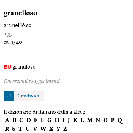
granelloso
gra
|
nel
|
ló
|
so
agg.
ca. 1340;
BU
granuloso
Correzioni e suggerimenti
Condividi
Il dizionario di italiano dalla a alla z
A
B
C
D
E
F
G
H
I
J
K
L
M
N
O
P
Q
R
S
T
U
V
W
X
Y
Z