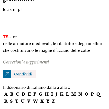
loc.s.m.pl.
TS
stor.
nelle armature medievali, le ribattiture degli anellini
che costituivano le maglie d'acciaio delle cotte
Correzioni e suggerimenti
Condividi
Il dizionario di italiano dalla a alla z
A
B
C
D
E
F
G
H
I
J
K
L
M
N
O
P
Q
R
S
T
U
V
W
X
Y
Z