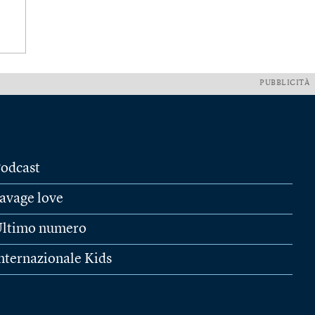
PUBBLICITÀ
odcast
avage love
ltimo numero
nternazionale Kids