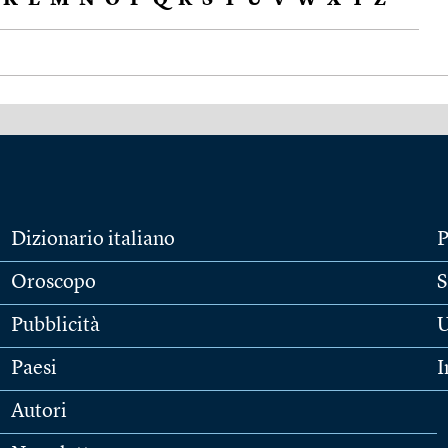
K
L
M
N
O
P
Q
R
S
T
U
V
W
X
Y
Z
Dizionario italiano
P
Oroscopo
S
Pubblicità
U
Paesi
I
Autori