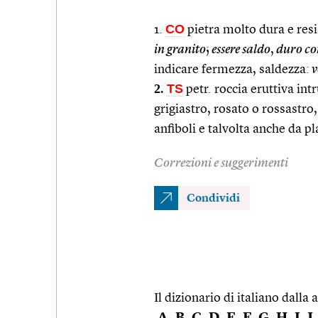
CO
1.
pietra molto dura e resis
in granito
;
essere saldo
,
duro com
indicare fermezza, saldezza:
v
2.
TS
petr. roccia eruttiva int
grigiastro, rosato o rossastro
anfiboli e talvolta anche da pl
Correzioni e suggerimenti
Condividi
Il dizionario di italiano dalla a