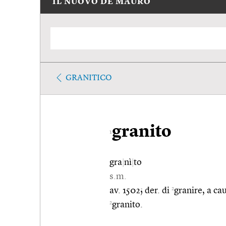
IL NUOVO DE MAURO
GRANITICO
granito
1
gra
|
nì
|
to
s.m.
2
av. 1502; der. di
granire, a ca
2
granito.