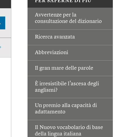
PER SAPERNE DI PIÙ
Avvertenze per la
consultazione del dizionario
A
Ricerca avanzata
Abbreviazioni
Il gran mare delle parole
È irresistibile l’ascesa degli
anglismi?
Un premio alla capacità di
adattamento
Il Nuovo vocabolario di base
della lingua italiana