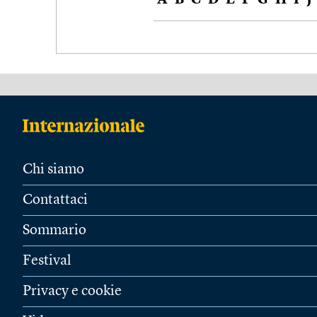
A
B
C
D
E
F
G
H
I
J
Chi siamo
Contattaci
Sommario
Festival
Privacy e cookie