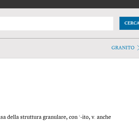
CERC
GRANITO
1
usa della struttura granulare, con
-ito, v. anche