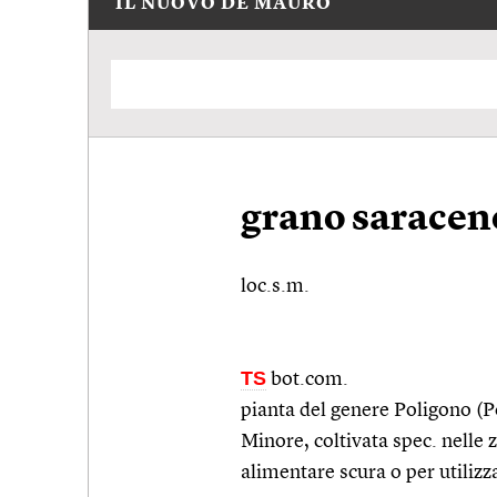
IL NUOVO DE MAURO
grano saracen
loc.s.m.
TS
bot.com.
pianta del genere Poligono (
Minore, coltivata
spec.
nelle 
alimentare scura o per utiliz