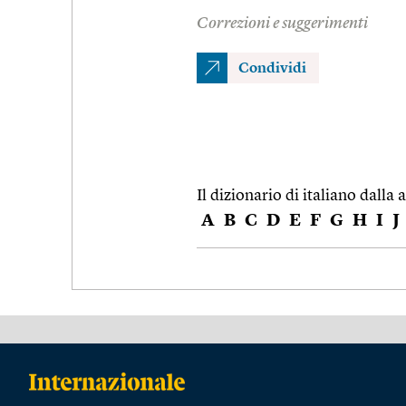
Correzioni e suggerimenti
Condividi
Il dizionario di italiano dalla a
A
B
C
D
E
F
G
H
I
J