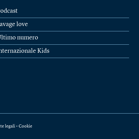
odcast
avage love
ltimo numero
nternazionale Kids
te legali
•
Cookie