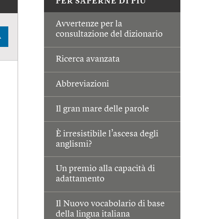
PER SAPERNE DI PIÙ
Avvertenze per la
consultazione del dizionario
A
Ricerca avanzata
Abbreviazioni
Il gran mare delle parole
È irresistibile l’ascesa degli
anglismi?
Un premio alla capacità di
adattamento
Il Nuovo vocabolario di base
della lingua italiana