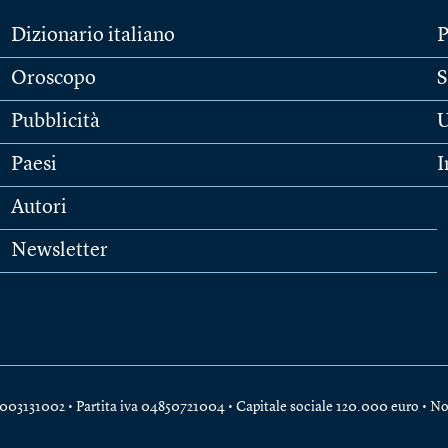
Dizionario italiano
P
Oroscopo
S
Pubblicità
U
Paesi
I
Autori
Newsletter
e 04003131002 • Partita iva 04850721004 • Capitale sociale 120.000 euro •
No