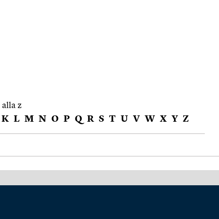
 alla z
K
L
M
N
O
P
Q
R
S
T
U
V
W
X
Y
Z