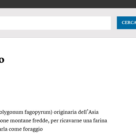
CERC
o
Polygonum fagopyrum) originaria dell’Asia
zone montane fredde, per ricavarne una farina
zarla come foraggio