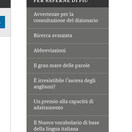
PER SAPERNE DI PIÙ
Avvertenze per la
consultazione del dizionario
A
Ricerca avanzata
Abbreviazioni
Il gran mare delle parole
È irresistibile l’ascesa degli
anglismi?
Un premio alla capacità di
adattamento
Il Nuovo vocabolario di base
della lingua italiana