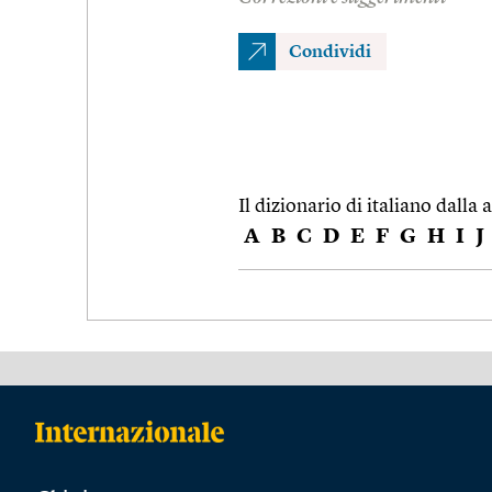
Condividi
Il dizionario di italiano dalla a
A
B
C
D
E
F
G
H
I
J