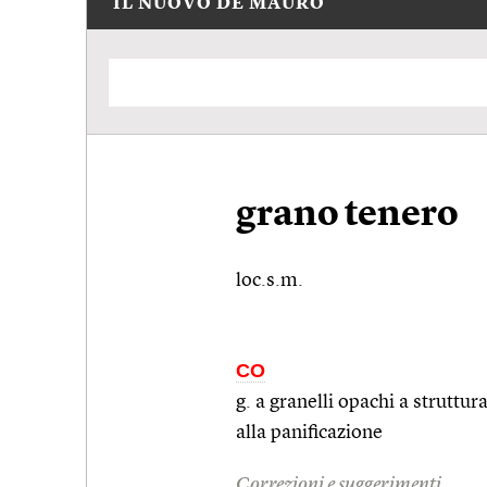
IL NUOVO DE MAURO
grano tenero
loc.s.m.
CO
g. a granelli opachi a struttu
alla panificazione
Correzioni e suggerimenti