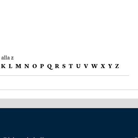
 alla z
K
L
M
N
O
P
Q
R
S
T
U
V
W
X
Y
Z