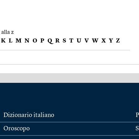
 alla z
K
L
M
N
O
P
Q
R
S
T
U
V
W
X
Y
Z
Dizionario italiano
P
Oroscopo
S