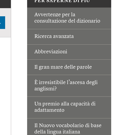
PER SAPERNE DI PIÙ
Avvertenze per la
consultazione del dizionario
A
Ricerca avanzata
Abbreviazioni
Il gran mare delle parole
È irresistibile l’ascesa degli
anglismi?
Un premio alla capacità di
adattamento
Il Nuovo vocabolario di base
della lingua italiana