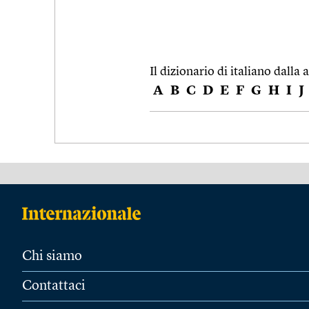
Il dizionario di italiano dalla a
A
B
C
D
E
F
G
H
I
J
Chi siamo
Contattaci