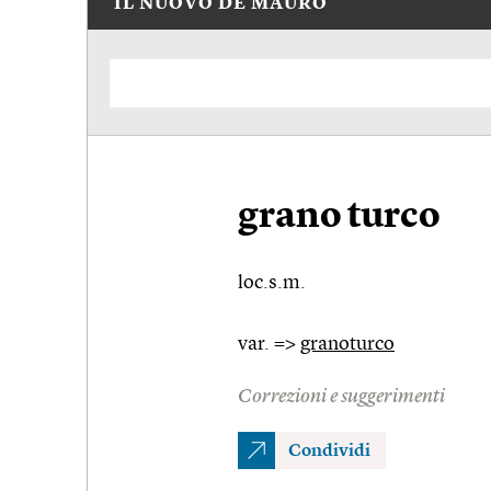
IL NUOVO DE MAURO
grano turco
loc.s.m.
var. =>
granoturco
Correzioni e suggerimenti
Condividi