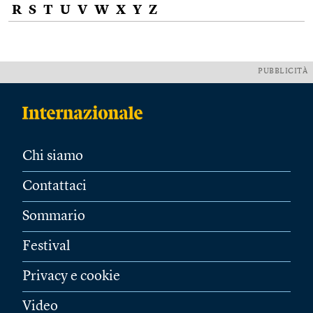
R
S
T
U
V
W
X
Y
Z
PUBBLICITÀ
Chi siamo
Contattaci
Sommario
Festival
Privacy e cookie
Video