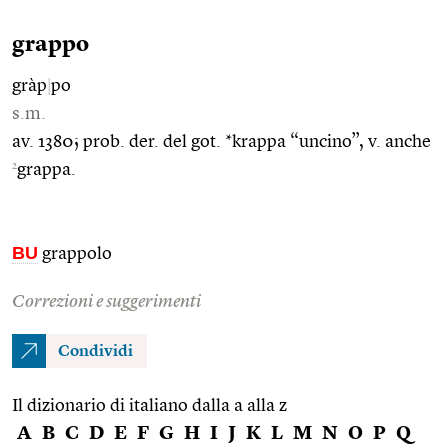
grappo
gràp
|
po
s.m.
av. 1380; prob. der. del got. *krappa “uncino”, v. anche
2
grappa.
BU
grappolo
Correzioni e suggerimenti
Condividi
Il dizionario di italiano dalla a alla z
A
B
C
D
E
F
G
H
I
J
K
L
M
N
O
P
Q