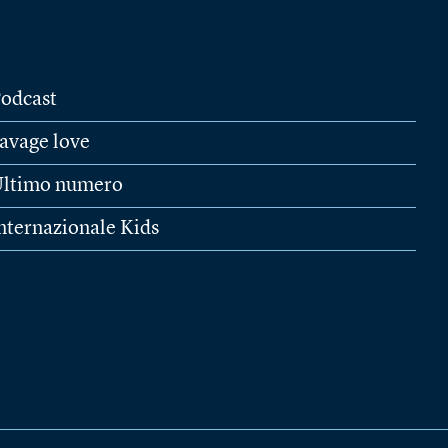
odcast
avage love
ltimo numero
nternazionale Kids