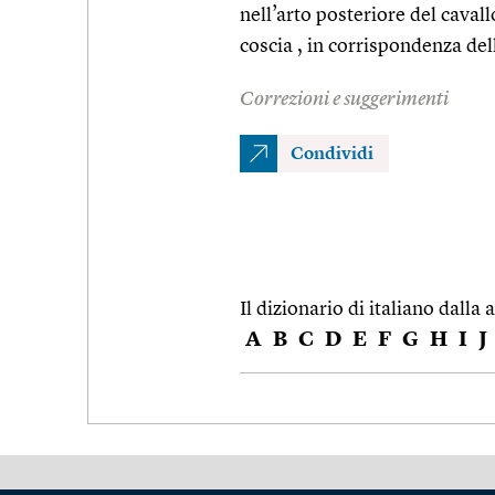
nell’arto posteriore del caval
coscia , in corrispondenza del
Correzioni e suggerimenti
Condividi
Il dizionario di italiano dalla a
A
B
C
D
E
F
G
H
I
J