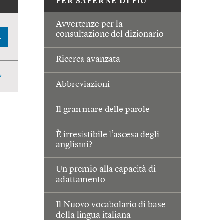
PER SAPERNE DI PIÙ
Avvertenze per la
consultazione del dizionario
A
Ricerca avanzata
Abbreviazioni
Il gran mare delle parole
È irresistibile l’ascesa degli
anglismi?
Un premio alla capacità di
adattamento
Il Nuovo vocabolario di base
della lingua italiana