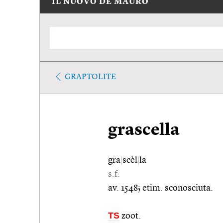
IL NUOVO DE MAURO
GRAPTOLITE
grascella
gra
|
scèl
|
la
s.f.
av. 1548; etim. sconosciuta.
TS
zoot.