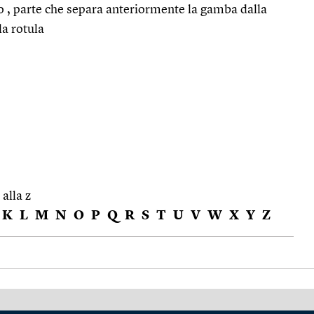
lo , parte che separa anteriormente la gamba dalla
la rotula
 alla z
K
L
M
N
O
P
Q
R
S
T
U
V
W
X
Y
Z