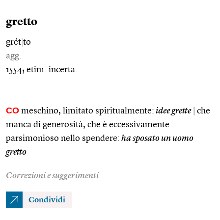
gretto
grét
|
to
agg.
1554; etim. incerta.
CO
meschino, limitato spiritualmente:
idee grette
|
che
manca di generosità, che è eccessivamente
parsimonioso nello spendere:
ha sposato un uomo
gretto
Correzioni e suggerimenti
Condividi